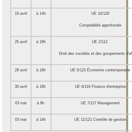
19 avril
à 14h
UE 10/120
Comptabilité approfondie
25 avril
à 18h
UE 2/112
Droit des sociétés et des groupements d'af
28 avril
à 18h
UE 5/115 Économie contemporaine
30 avril
à 18h
UE 6/116 Finance d'entreprise
03 mai
à 9h
UE 7/117 Management
03 mai
à 14h
UE 11/121 Contrôle de gestion