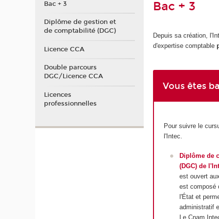
Bac + 3
Bac + 3
Diplôme de gestion et
de comptabilité (DGC)
Depuis sa création, l'I
d'expertise comptable
Licence CCA
Double parcours
DGC/Licence CCA
Vous êtes ba
Licences
professionnelles
Pour suivre le curs
l'Intec.
Diplôme de c
(DGC) de l'In
est ouvert au
est composé de
l'État et per
administratif e
Le Cnam Intec