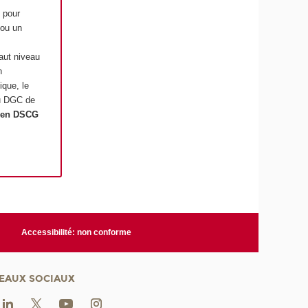
 pour
 ou un
aut niveau
n
ique, le
du DGC de
e en DSCG
Accessibilité: non conforme
EAUX SOCIAUX