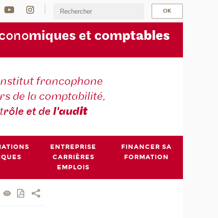
écono
miques et com
ptables
institut francophone
s de la comptabilité,
t
rôle et de
l'aud
it
MATIONS
ENTREPRISE
FINANCER SA
IQUES
CARRIÈRES
FORMATION
EMPLOIS