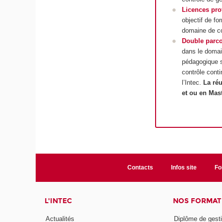
Licences pro
objectif de f
domaine de c
Double parc
dans le domain
pédagogique s
contrôle cont
l’Intec.
La ré
et ou en Mast
Contacts
Infos site
Fo
L'INTEC
NOS FORMATI
Actualités
Diplôme de gesti