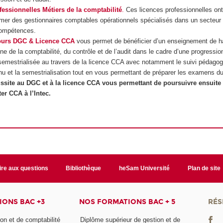
fessionnelles Métiers de la comptabilité
.
Ces licences professionnelles ont
ormer des gestionnaires comptables opérationnels spécialisés dans un secteur
ompétences.
ours DGC & Licence CCA
vous permet de bénéficier d’un enseignement de h
e de la comptabilité, du contrôle et de l’audit dans le cadre d’une progressio
emestrialisée au travers de la licence CCA avec notamment le suivi pédagog
inu et la semestrialisation tout en vous permettant de préparer les examens 
ussite au DGC et à la licence CCA vous permettant de poursuivre ensuit
er CCA à l’Intec.
ire aux questions
Bibliothèque
heSam Université
Plan de site
ONS BAC +3
NOS FORMATIONS BAC + 5
RÉS
on et de comptabilité
Diplôme supérieur de gestion et de