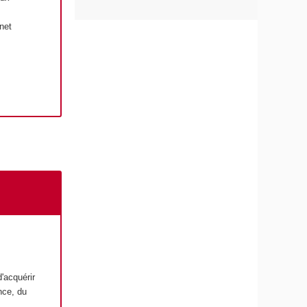
net
'acquérir
nce, du