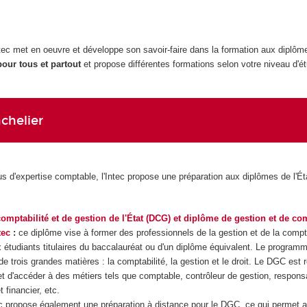
ntec met en oeuvre et développe son savoir-faire dans la formation aux diplô
pour tous et partout
et propose différentes formations selon votre niveau d'é
chelier
us d'expertise comptable, l'Intec propose une préparation aux diplômes de l'Ét
omptabilité et de gestion de l'État (DCG) et diplôme de gestion et de com
tec
:
ce diplôme vise à former des professionnels de la gestion et de la comptab
x étudiants titulaires du baccalauréat ou d'un diplôme équivalent. Le progra
 trois grandes matières : la comptabilité, la gestion et le droit. Le DGC est
met d'accéder à des métiers tels que comptable, contrôleur de gestion, respons
t financier, etc.
 propose également une préparation à distance pour le DGC, ce qui permet 