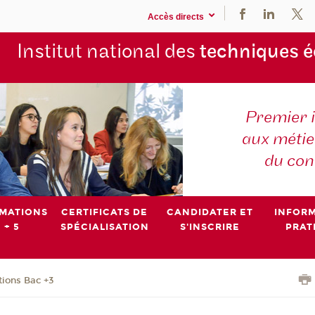
Accès directs
Institut national des
techniques 
Premier 
aux métier
du con
MATIONS
CERTIFICATS DE
CANDIDATER ET
INFOR
 + 5
SPÉCIALISATION
S'INSCRIRE
PRAT
ions Bac +3