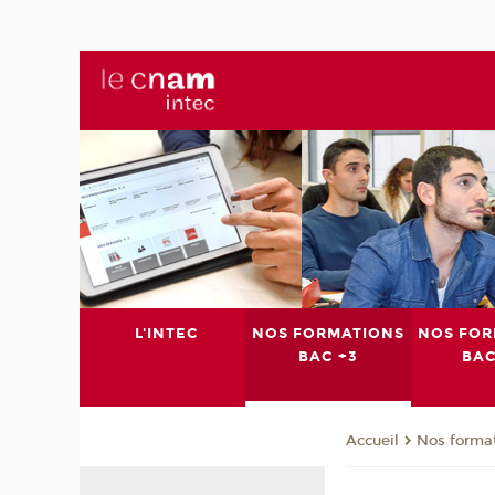
L'INTEC
NOS FORMATIONS
NOS FOR
BAC +3
BAC
Nos format
Accueil