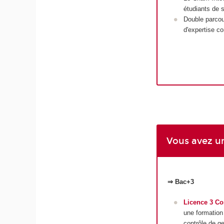
étudiants de s
Double parcou
d'expertise c
Vous avez u
⇒ Bac+3
Licence 3 Com
une formation
contrôle de ge