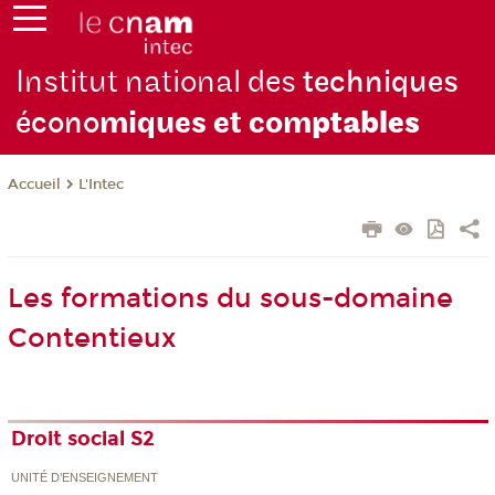
Institut national des
techniques
écono
miques et com
ptables
L'Intec
Accueil
Les formations du sous-domaine
Contentieux
Droit social S2
UNITÉ D’ENSEIGNEMENT