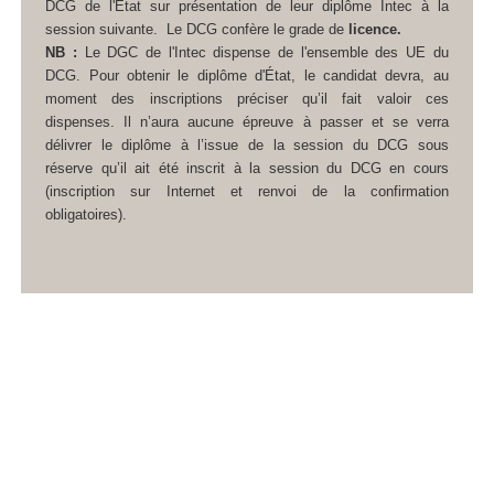
DCG de l'État sur présentation de leur diplôme Intec à la
session suivante.
Le DCG confère le grade de
licence.
NB :
Le DGC de l'Intec dispense de l'ensemble des UE du
DCG. Pour obtenir le diplôme d'État, le candidat devra, au
moment des inscriptions préciser qu’il fait valoir ces
dispenses. Il n’aura aucune épreuve à passer et se verra
délivrer le diplôme à l’issue de la session du DCG sous
réserve qu’il ait été inscrit à la session du DCG en cours
(inscription sur Internet et renvoi de la confirmation
obligatoires).