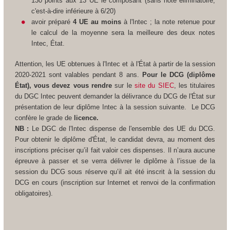
130 points aux 13 UE le composant (sans note éliminatoire,
c'est-à-dire inférieure à 6/20)
avoir préparé
4 UE au moins
à l'Intec ; la note retenue pour
le calcul de la moyenne sera la meilleure des deux notes
Intec, État.
Attention, les UE obtenues à l'Intec et à l'État à partir de la session
2020-2021 sont valables pendant 8 ans.
Pour le DCG (diplôme
État), vous devez vous rendre
sur le
site du SIEC
, les titulaires
du DGC Intec peuvent demander la délivrance du DCG de l'État sur
présentation de leur diplôme Intec à la session suivante.
Le DCG
confère le grade de
licence.
NB :
Le DGC de l'Intec dispense de l'ensemble des UE du DCG.
Pour obtenir le diplôme d'État, le candidat devra, au moment des
inscriptions préciser qu’il fait valoir ces dispenses. Il n’aura aucune
épreuve à passer et se verra délivrer le diplôme à l’issue de la
session du DCG sous réserve qu’il ait été inscrit à la session du
DCG en cours (inscription sur Internet et renvoi de la confirmation
obligatoires).