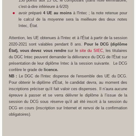
130 points aux 13 UE le composant (sans note éliminatoire,
c'est-à-dire inférieure à 6/20)
avoir préparé
4 UE au moins
à l'Intec ; la note retenue pour
le calcul de la moyenne sera la meilleure des deux notes
Intec, État.
Attention, les UE obtenues à l'Intec et à l'État à partir de la session
2020-2021 sont valables pendant 8 ans.
Pour le DCG (diplôme
État), vous devez vous rendre
sur le
site du SIEC
, les titulaires
du DGC Intec peuvent demander la délivrance du DCG de l'État sur
présentation de leur diplôme Intec à la session suivante.
Le DCG
confère le grade de
licence.
NB :
Le DGC de l'Intec dispense de l'ensemble des UE du DCG.
Pour obtenir le diplôme d'État, le candidat devra, au moment des
inscriptions préciser qu’il fait valoir ces dispenses. Il n’aura aucune
épreuve à passer et se verra délivrer le diplôme à l’issue de la
session du DCG sous réserve qu’il ait été inscrit à la session du
DCG en cours (inscription sur Internet et renvoi de la confirmation
obligatoires).