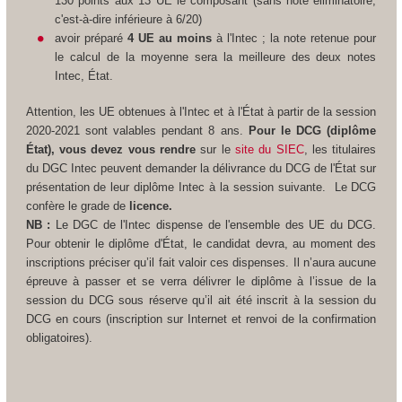
130 points aux 13 UE le composant (sans note éliminatoire,
c'est-à-dire inférieure à 6/20)
avoir préparé
4 UE au moins
à l'Intec ; la note retenue pour
le calcul de la moyenne sera la meilleure des deux notes
Intec, État.
Attention, les UE obtenues à l'Intec et à l'État à partir de la session
2020-2021 sont valables pendant 8 ans.
Pour le DCG (diplôme
État), vous devez vous rendre
sur le
site du SIEC
, les titulaires
du DGC Intec peuvent demander la délivrance du DCG de l'État sur
présentation de leur diplôme Intec à la session suivante.
Le DCG
confère le grade de
licence.
NB :
Le DGC de l'Intec dispense de l'ensemble des UE du DCG.
Pour obtenir le diplôme d'État, le candidat devra, au moment des
inscriptions préciser qu’il fait valoir ces dispenses. Il n’aura aucune
épreuve à passer et se verra délivrer le diplôme à l’issue de la
session du DCG sous réserve qu’il ait été inscrit à la session du
DCG en cours (inscription sur Internet et renvoi de la confirmation
obligatoires).