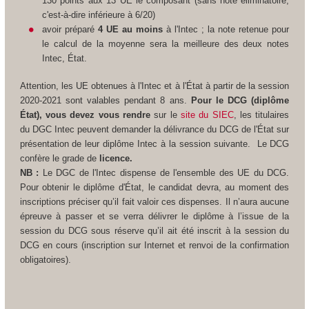
130 points aux 13 UE le composant (sans note éliminatoire,
c'est-à-dire inférieure à 6/20)
avoir préparé
4 UE au moins
à l'Intec ; la note retenue pour
le calcul de la moyenne sera la meilleure des deux notes
Intec, État.
Attention, les UE obtenues à l'Intec et à l'État à partir de la session
2020-2021 sont valables pendant 8 ans.
Pour le DCG (diplôme
État), vous devez vous rendre
sur le
site du SIEC
, les titulaires
du DGC Intec peuvent demander la délivrance du DCG de l'État sur
présentation de leur diplôme Intec à la session suivante.
Le DCG
confère le grade de
licence.
NB :
Le DGC de l'Intec dispense de l'ensemble des UE du DCG.
Pour obtenir le diplôme d'État, le candidat devra, au moment des
inscriptions préciser qu’il fait valoir ces dispenses. Il n’aura aucune
épreuve à passer et se verra délivrer le diplôme à l’issue de la
session du DCG sous réserve qu’il ait été inscrit à la session du
DCG en cours (inscription sur Internet et renvoi de la confirmation
obligatoires).