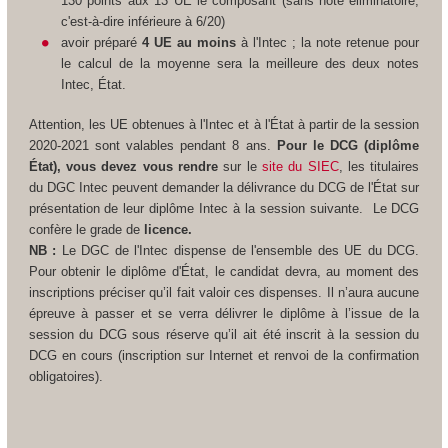
130 points aux 13 UE le composant (sans note éliminatoire,
c'est-à-dire inférieure à 6/20)
avoir préparé
4 UE au moins
à l'Intec ; la note retenue pour
le calcul de la moyenne sera la meilleure des deux notes
Intec, État.
Attention, les UE obtenues à l'Intec et à l'État à partir de la session
2020-2021 sont valables pendant 8 ans.
Pour le DCG (diplôme
État), vous devez vous rendre
sur le
site du SIEC
, les titulaires
du DGC Intec peuvent demander la délivrance du DCG de l'État sur
présentation de leur diplôme Intec à la session suivante.
Le DCG
confère le grade de
licence.
NB :
Le DGC de l'Intec dispense de l'ensemble des UE du DCG.
Pour obtenir le diplôme d'État, le candidat devra, au moment des
inscriptions préciser qu’il fait valoir ces dispenses. Il n’aura aucune
épreuve à passer et se verra délivrer le diplôme à l’issue de la
session du DCG sous réserve qu’il ait été inscrit à la session du
DCG en cours (inscription sur Internet et renvoi de la confirmation
obligatoires).