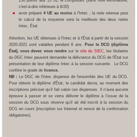
130 points aux 13 UE le composant (sans note éliminatoire,
c'est-à-dire inférieure à 6/20)
avoir préparé
4 UE au moins
à l'Intec ; la note retenue pour
le calcul de la moyenne sera la meilleure des deux notes
Intec, État.
Attention, les UE obtenues à l'Intec et à l'État à partir de la session
2020-2021 sont valables pendant 8 ans.
Pour le DCG (diplôme
État), vous devez vous rendre
sur le
site du SIEC
, les titulaires
du DGC Intec peuvent demander la délivrance du DCG de l'État sur
présentation de leur diplôme Intec à la session suivante.
Le DCG
confère le grade de
licence.
NB :
Le DGC de l'Intec dispense de l'ensemble des UE du DCG.
Pour obtenir le diplôme d'État, le candidat devra, au moment des
inscriptions préciser qu’il fait valoir ces dispenses. Il n’aura aucune
épreuve à passer et se verra délivrer le diplôme à l’issue de la
session du DCG sous réserve qu’il ait été inscrit à la session du
DCG en cours (inscription sur Internet et renvoi de la confirmation
obligatoires).