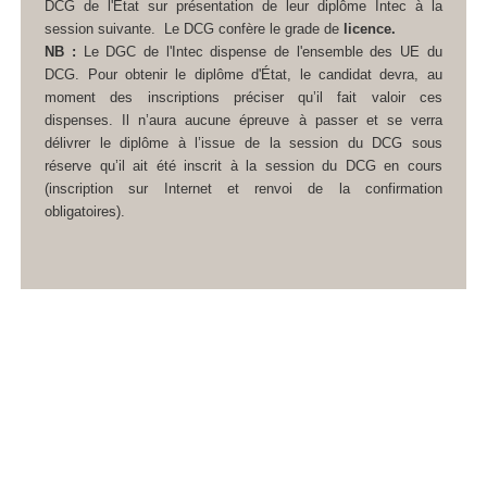
DCG de l'État sur présentation de leur diplôme Intec à la
session suivante.
Le DCG confère le grade de
licence.
NB :
Le DGC de l'Intec dispense de l'ensemble des UE du
DCG. Pour obtenir le diplôme d'État, le candidat devra, au
moment des inscriptions préciser qu’il fait valoir ces
dispenses. Il n’aura aucune épreuve à passer et se verra
délivrer le diplôme à l’issue de la session du DCG sous
réserve qu’il ait été inscrit à la session du DCG en cours
(inscription sur Internet et renvoi de la confirmation
obligatoires).