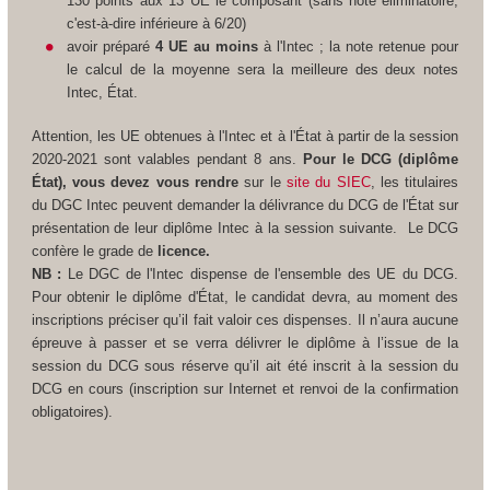
130 points aux 13 UE le composant (sans note éliminatoire,
c'est-à-dire inférieure à 6/20)
avoir préparé
4 UE au moins
à l'Intec ; la note retenue pour
le calcul de la moyenne sera la meilleure des deux notes
Intec, État.
Attention, les UE obtenues à l'Intec et à l'État à partir de la session
2020-2021 sont valables pendant 8 ans.
Pour le DCG (diplôme
État), vous devez vous rendre
sur le
site du SIEC
, les titulaires
du DGC Intec peuvent demander la délivrance du DCG de l'État sur
présentation de leur diplôme Intec à la session suivante.
Le DCG
confère le grade de
licence.
NB :
Le DGC de l'Intec dispense de l'ensemble des UE du DCG.
Pour obtenir le diplôme d'État, le candidat devra, au moment des
inscriptions préciser qu’il fait valoir ces dispenses. Il n’aura aucune
épreuve à passer et se verra délivrer le diplôme à l’issue de la
session du DCG sous réserve qu’il ait été inscrit à la session du
DCG en cours (inscription sur Internet et renvoi de la confirmation
obligatoires).