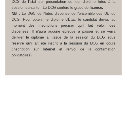
DCG de l'État sur présentation de leur diplôme Intec à la
session suivante.
Le DCG confère le grade de
licence.
NB :
Le DGC de l'Intec dispense de l'ensemble des UE du
DCG. Pour obtenir le diplôme d'État, le candidat devra, au
moment des inscriptions préciser qu’il fait valoir ces
dispenses. Il n’aura aucune épreuve à passer et se verra
délivrer le diplôme à l’issue de la session du DCG sous
réserve qu’il ait été inscrit à la session du DCG en cours
(inscription sur Internet et renvoi de la confirmation
obligatoires).