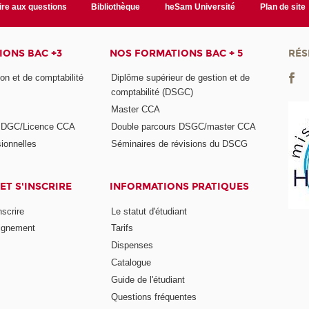
ire aux questions
Bibliothèque
heSam Université
Plan de site
ONS BAC +3
NOS FORMATIONS BAC + 5
RÉS
on et de comptabilité
Diplôme supérieur de gestion et de
comptabilité (DSGC)
Master CCA
s DGC/Licence CCA
Double parcours DSGC/master CCA
ionnelles
Séminaires de révisions du DSCG
ET S'INSCRIRE
INFORMATIONS PRATIQUES
nscrire
Le statut d'étudiant
ignement
Tarifs
Dispenses
Catalogue
Guide de l'étudiant
Questions fréquentes