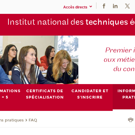
Accès directs
Institut national des
techniques 
Premier 
aux métier
du con
MATIONS
CERTIFICATS DE
CANDIDATER ET
INFOR
 + 5
SPÉCIALISATION
S'INSCRIRE
PRAT
ns pratiques
FAQ