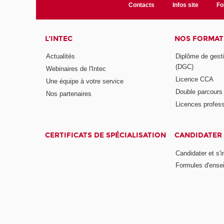
Contacts
Infos site
Fo
L'INTEC
NOS FORMATI
Actualités
Diplôme de gesti
(DGC)
Webinaires de l'Intec
Licence CCA
Une équipe à votre service
Double parcour
Nos partenaires
Licences profess
CERTIFICATS DE SPÉCIALISATION
CANDIDATER 
Candidater et s'i
Formules d'ense