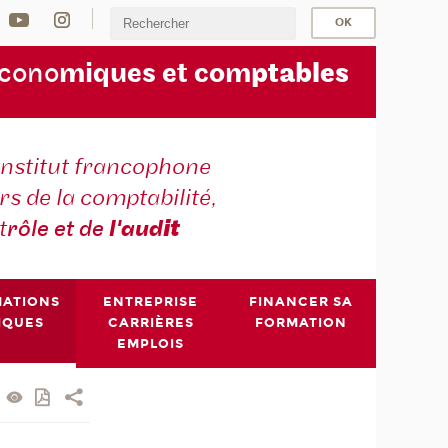
écono
miques et com
ptables
institut francophone
s de la comptabilité,
t
rôle et de
l'aud
it
MATIONS
ENTREPRISE
FINANCER SA
IQUES
CARRIÈRES
FORMATION
EMPLOIS