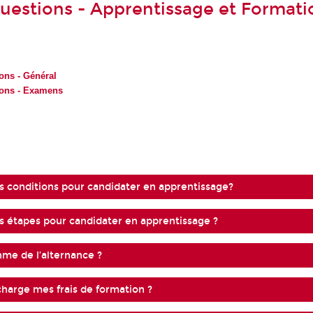
questions - Apprentissage et Formati
ons - Général
ions - Examens
es conditions pour candidater en apprentissage?
es étapes pour candidater en apprentissage ?
hme de l’alternance ?
harge mes frais de formation ?