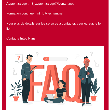
Apprentissage :
int_apprentissage@lecnam.net
Formation continue :
int_fc@lecnam.net
Pour plus de détails sur les services à contacter, veuillez suivre le
lien
Contacts Intec Paris