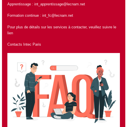
Apprentissage :
int_apprentissage@lecnam.net
Formation continue :
int_fc@lecnam.net
Pour plus de détails sur les services à contacter, veuillez suivre le
lien
Contacts Intec Paris