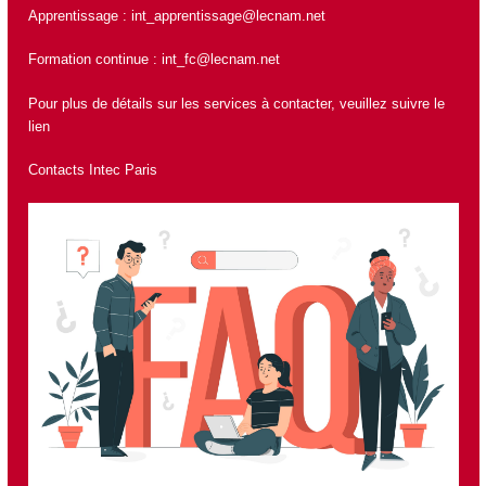
Apprentissage :
int_apprentissage@lecnam.net
Formation continue :
int_fc@lecnam.net
Pour plus de détails sur les services à contacter, veuillez suivre le
lien
Contacts Intec Paris