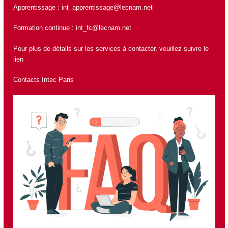
Apprentissage :
int_apprentissage@lecnam.net
Formation continue :
int_fc@lecnam.net
Pour plus de détails sur les services à contacter, veuillez suivre le
lien
Contacts Intec Paris