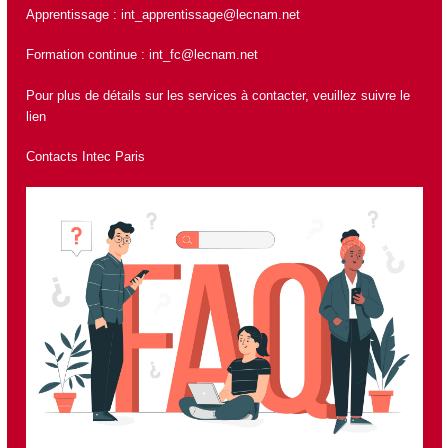
Apprentissage :
int_apprentissage@lecnam.net
Formation continue :
int_fc@lecnam.net
Pour plus de détails sur les services à contacter, veuillez suivre le
lien
Contacts Intec Paris