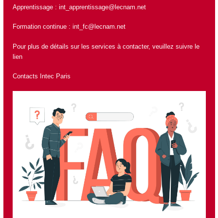
Apprentissage :
int_apprentissage@lecnam.net
Formation continue :
int_fc@lecnam.net
Pour plus de détails sur les services à contacter, veuillez suivre le
lien
Contacts Intec Paris