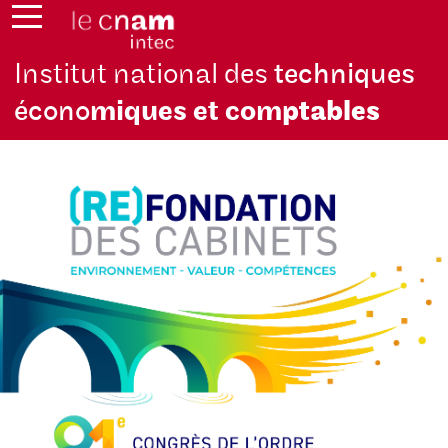
Institut national des
techniques
écono
miques et com
ptables