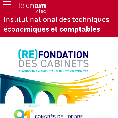
Institut national des
techniques
écono
miques et com
ptables