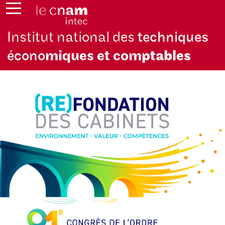
Institut national des
techniques
écono
miques et com
ptables