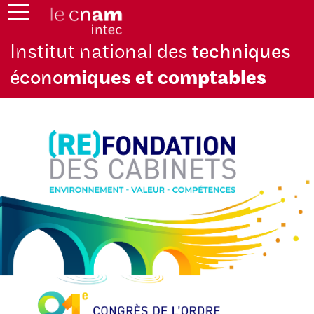
Institut national des
techniques
écono
miques et com
ptables