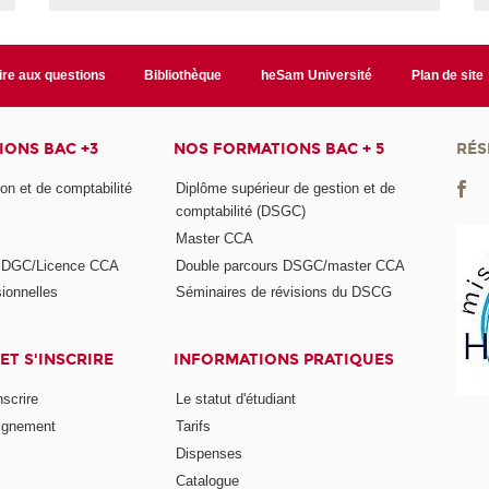
ire aux questions
Bibliothèque
heSam Université
Plan de site
ONS BAC +3
NOS FORMATIONS BAC + 5
RÉS
on et de comptabilité
Diplôme supérieur de gestion et de
comptabilité (DSGC)
Master CCA
s DGC/Licence CCA
Double parcours DSGC/master CCA
ionnelles
Séminaires de révisions du DSCG
ET S'INSCRIRE
INFORMATIONS PRATIQUES
nscrire
Le statut d'étudiant
ignement
Tarifs
Dispenses
Catalogue