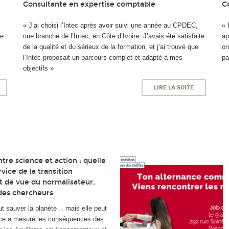
Consultante en expertise comptable
C
e
« J’ai choisi l’Intec après avoir suivi une année au CPDEC,
« 
se
une branche de l’Intec, en Côte d’Ivoire. J’avais été satisfaite
ap
de la qualité et du sérieux de la formation, et j’ai trouvé que
or
l’Intec proposait un parcours complet et adapté à mes
pa
objectifs »
LIRE LA SUITE
tre science et action : quelle
vice de la transition
t de vue du normalisateur,
 des chercheurs
ut sauver la planète… mais elle peut
ence a mesuré les conséquences des