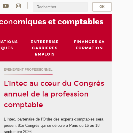
écono
miques et com
ptables
MATIONS
ENTREPRISE
FINANCER SA
IQUES
CARRIÈRES
FORMATION
EMPLOIS
EVENEMENT PROFESSIONNEL
L’Intec au cœur du Congrès
annuel de la profession
comptable
L’Intec, partenaire de l’Ordre des experts-comptables sera
présent 81e Congrès qui se déroule à Paris du 16 au 18
septembre 2026