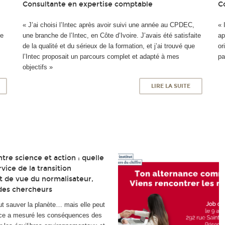
Consultante en expertise comptable
C
e
« J’ai choisi l’Intec après avoir suivi une année au CPDEC,
« 
se
une branche de l’Intec, en Côte d’Ivoire. J’avais été satisfaite
ap
de la qualité et du sérieux de la formation, et j’ai trouvé que
or
l’Intec proposait un parcours complet et adapté à mes
pa
objectifs »
LIRE LA SUITE
tre science et action : quelle
vice de la transition
t de vue du normalisateur,
 des chercheurs
ut sauver la planète… mais elle peut
ence a mesuré les conséquences des