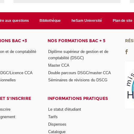
ire aux questions
Bibliothèque
heSam Université
Plan de site
ONS BAC +3
NOS FORMATIONS BAC + 5
RÉS
on et de comptabilité
Diplôme supérieur de gestion et de
comptabilité (DSGC)
Master CCA
s DGC/Licence CCA
Double parcours DSGC/master CCA
ionnelles
Séminaires de révisions du DSCG
ET S'INSCRIRE
INFORMATIONS PRATIQUES
nscrire
Le statut d'étudiant
ignement
Tarifs
Dispenses
Catalogue