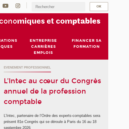
écono
miques et com
ptables
MATIONS
ENTREPRISE
FINANCER SA
IQUES
CARRIÈRES
FORMATION
EMPLOIS
EVENEMENT PROFESSIONNEL
L’Intec au cœur du Congrès
annuel de la profession
comptable
L’Intec, partenaire de l’Ordre des experts-comptables sera
présent 81e Congrès qui se déroule à Paris du 16 au 18
septembre 2026