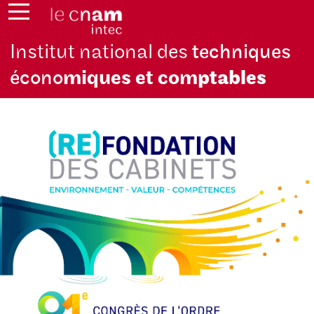
Institut national des
techniques
écono
miques et com
ptables