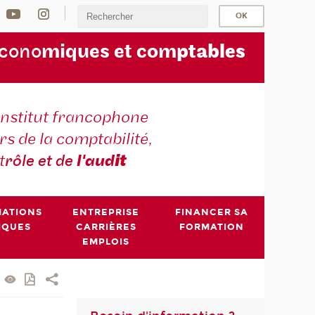
écono
miques et com
ptables
institut francophone
s de la comptabilité,
t
rôle et de
l'aud
it
MATIONS
ENTREPRISE
FINANCER SA
IQUES
CARRIÈRES
FORMATION
EMPLOIS