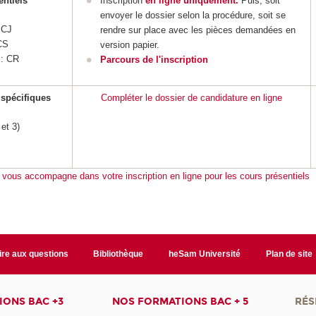
entiels
Inscription
en ligne uniquement.
Puis, soit
envoyer le dossier selon la procédure, soit se
 CJ
rendre sur place avec les pièces demandées en
 CS
version papier.
 : CR
Parcours de l'inscription
 spécifiques
Compléter le dossier de candidature en ligne
et 3)
c vous accompagne dans votre inscription en ligne pour les cours présentiels
ire aux questions
Bibliothèque
heSam Université
Plan de site
ONS BAC +3
NOS FORMATIONS BAC + 5
RÉS