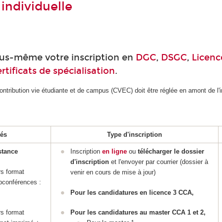
 individuelle
ous-même votre inscription en
DGC
,
DSGC
,
Licen
ertificats de spécialisation
.
ontribution vie étudiante et de campus (CVEC) doit être réglée en amont de l'i
tés
Type d'inscription
stance
Inscription
en ligne
ou
télécharger le dossier
d'inscription
et l'envoyer par courrier (dossier à
s format
venir en cours de mise à jour)
bconférences :
Pour les candidatures en licence 3 CCA,
s format
Pour les candidatures au master CCA 1 et 2,