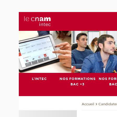
L'INTEC
NOS FORMATIONS
NOS FOR
BAC +3
BAC
Candidater 
Accueil