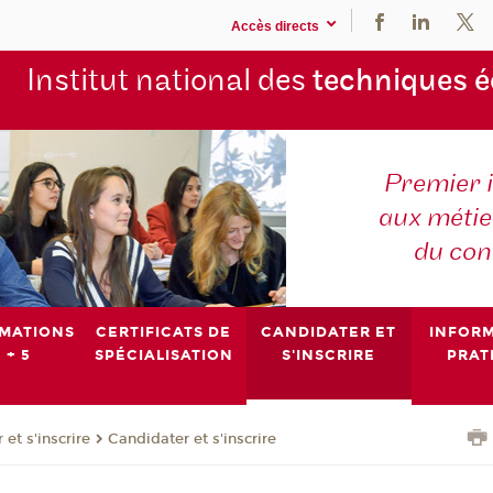
Accès directs
Institut national des
techniques 
Premier 
aux métier
du con
MATIONS
CERTIFICATS DE
CANDIDATER ET
INFOR
 + 5
SPÉCIALISATION
S'INSCRIRE
PRAT
et s'inscrire
Candidater et s'inscrire