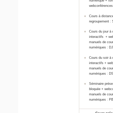
numérique + for
webconférences
Cours à distanc
regroupement :
Cours du jour à 
interactifs + w
manuels de cour
numériques : D
Cours du soir à 
interactifs + w
manuels de cour
numériques : D
Séminaire présen
bloquée + webc
manuels de cour
numériques : P