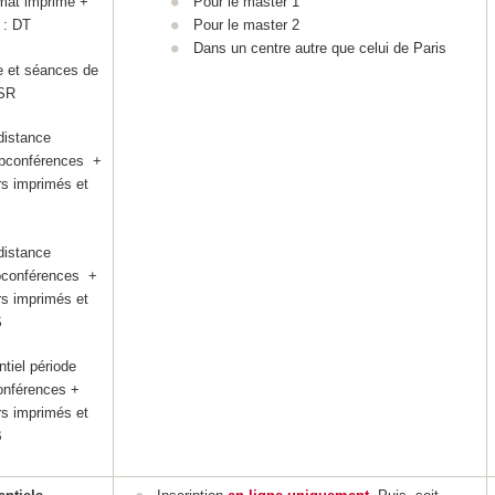
mat imprimé +
Pour le master 1
 : DT
Pour le master 2
Dans un centre autre que celui de Paris
e et séances de
 SR
distance
ebconférences +
s imprimés et
J
distance
ebconférences +
s imprimés et
S
tiel période
onférences +
s imprimés et
B