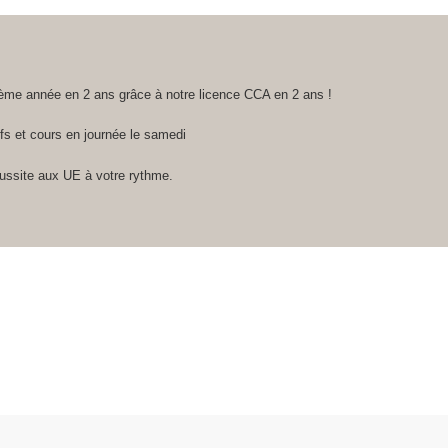
3ème année en 2 ans grâce à notre licence CCA en 2 ans !
ifs et cours en journée le samedi
éussite aux UE à votre rythme.