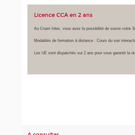
Licence CCA en 2 ans
Au Cnam Intec, vous avez la possibilité de suivre votre 
Modalités de formation à distance : Cours du soir interact
Les UE sont dispatchés sur 2 ans pour vous garantir la r
A consulter