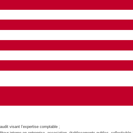
audit visant l’expertise comptable ;
teur interne en entreprise, association, établissements publics, collectivités 