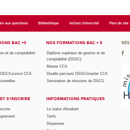
ire aux questions
Bibliothèque
heSam Université
Plan de site
ONS BAC +3
NOS FORMATIONS BAC + 5
RÉS
on et de comptabilité
Diplôme supérieur de gestion et de
comptabilité (DSGC)
Master CCA
s DGC/Licence CCA
Double parcours DSGC/master CCA
ionnelles
Séminaires de révisions du DSCG
ET S'INSCRIRE
INFORMATIONS PRATIQUES
nscrire
Le statut d'étudiant
ignement
Tarifs
Dispenses