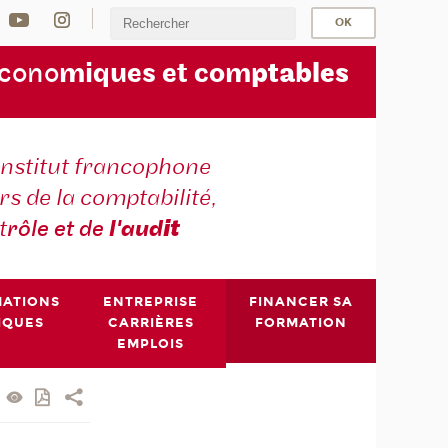
écono
miques et com
ptables
institut francophone
s de la comptabilité,
t
rôle et de
l'aud
it
MATIONS
ENTREPRISE
FINANCER SA
IQUES
CARRIÈRES
FORMATION
EMPLOIS