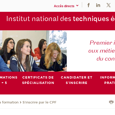
Accès directs
Institut national des
techniques 
Premier 
aux métier
du con
MATIONS
CERTIFICATS DE
CANDIDATER ET
INFOR
 + 5
SPÉCIALISATION
S'INSCRIRE
PRAT
a formation
S'inscrire par le CPF