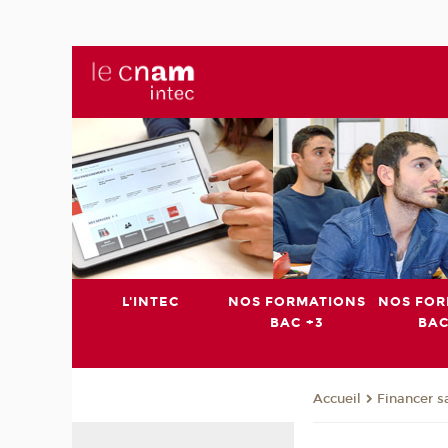
L'INTEC
NOS FORMATIONS
NOS FOR
BAC +3
BAC
Financer s
Accueil